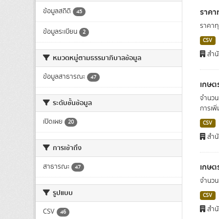
ราคาท
ข้อมูลสถิติ
45
ราคาทุ
ข้อมูลระเบียน
2
CSV
สำนั
หมวดหมู่ตามธรรมาภิบาลข้อมูล
ข้อมูลสาธารณะ
47
เกษตร
จำนวนเ
ระดับชั้นข้อมูล
การเพิ
เปิดเผย
20
CSV
สำนั
การเข้าถึง
เกษตร
สาธารณะ
47
จำนวนเ
รูปแบบ
CSV
สำนั
CSV
46