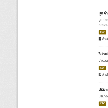
มูลค่
มูลค่า
ของสินค
CSV
สำนั
วิสาห
จำนวนก
CSV
สำนั
ปริมา
ปริมาณ
CSV