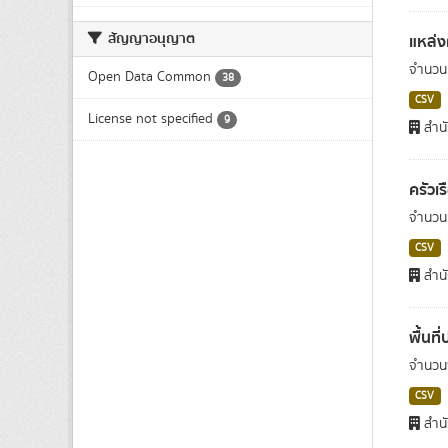
สัญญาอนุญาต
แหล่ง
จำนวนแ
Open Data Common
38
CSV
License not specified
9
สำนั
ครัวเ
จำนวนค
CSV
สำนั
พื้นที
จำนวนพ
CSV
สำนั