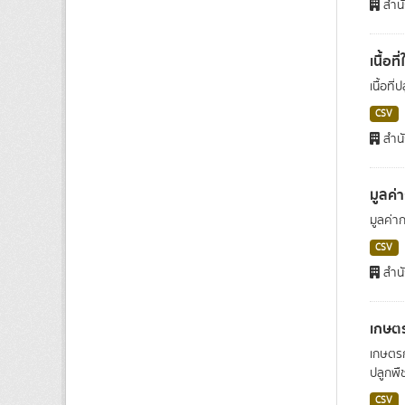
สำนั
เนื้อท
เนื้อที
CSV
สำนั
มูลค่
มูลค่า
CSV
สำนั
เกษตรก
เกษตรก
ปลูกพืช
CSV