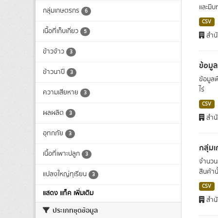
และมีบ
กลุ่มเกษตรกร
6
CSV
เนื้อที่เก็บเกี่ยว
5
สำนั
ข้าวจ้าว
3
ข้อมู
ข้าวนาปี
3
ข้อมูล
ไร่
ความเสียหาย
3
CSV
ผลผลิต
3
สำนั
อุทกภัย
3
กลุ่ม
เนื้อที่เพาะปลูก
3
จำนวนก
สินค้านั
แปลงใหญ่ทุเรียน
3
CSV
แสดง แท็ค เพิ่มเติม
สำนั
ประเภทชุดข้อมูล