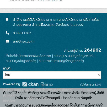
สำนักงานสถิติจังหวัดตราด ศาลากลางจังหวัดตราด หลังเก่า(ชั้น2)
ตำบลบางพระ อำเภอเมืองตราด จังหวัดตราด 23000
039-511262
trat@nso.go.th
264962
จำนวนผู้เข้าชม
เว็บไซต์สำนักงานสถิติจังหวัดตราด
|
สนับสนุนระบบบัญชีข้อมูลพื้นที่
|
ระบบบัญชีข้อมูลภาครัฐ
|
ระบบนามานุกรมบัญชีข้อมูลภาครัฐ
ภาษา
Powered by:
รุ่นโปรแกรม: 3.0.0
สนับสนุนระบบ Thai-GDC โดย สำนักงานสถิติแห่งชาติ
วันที่: 2025-06-
x
เว็บไซต์นี้ใช้ "คุกกี้" เพื่อวัตถุประสงค์ในการพัฒนาการเข้าถึงบริการของผู้ใช้ให้ดี
เว็บไซต์ที่
26
ยิ่งขึ้น หากต้องการเปิดใช้งานคุกกี้ โปรดคลิก "ยอมรับคุกกี้"
ระบบบัญชีข้อมูลภาครัฐ
เกี่ยวข้อง:
คุณสามารถถอนการยินยอมของคุณได้ตลอดเวลา โดยไปที่ "การตั้งค่าคุกกี้"
บริการนามานุกรมบัญชีข้อมูลภาค