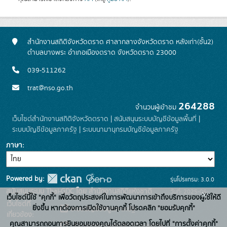
สำนักงานสถิติจังหวัดตราด ศาลากลางจังหวัดตราด หลังเก่า(ชั้น2)
ตำบลบางพระ อำเภอเมืองตราด จังหวัดตราด 23000
039-511262
trat@nso.go.th
264288
จำนวนผู้เข้าชม
เว็บไซต์สำนักงานสถิติจังหวัดตราด
|
สนับสนุนระบบบัญชีข้อมูลพื้นที่
|
ระบบบัญชีข้อมูลภาครัฐ
|
ระบบนามานุกรมบัญชีข้อมูลภาครัฐ
ภาษา
Powered by:
รุ่นโปรแกรม: 3.0.0
สนับสนุนระบบ Thai-GDC โดย สำนักงานสถิติแห่งชาติ
วันที่: 2025-06-
x
เว็บไซต์นี้ใช้ "คุกกี้" เพื่อวัตถุประสงค์ในการพัฒนาการเข้าถึงบริการของผู้ใช้ให้ดี
เว็บไซต์ที่
26
ยิ่งขึ้น หากต้องการเปิดใช้งานคุกกี้ โปรดคลิก "ยอมรับคุกกี้"
ระบบบัญชีข้อมูลภาครัฐ
เกี่ยวข้อง:
คุณสามารถถอนการยินยอมของคุณได้ตลอดเวลา โดยไปที่ "การตั้งค่าคุกกี้"
บริการนามานุกรมบัญชีข้อมูลภาค