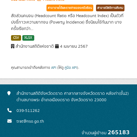
สาขารายได้และรายจ่ายของครัวเรือน
สาขาสวัสดิการสังคม
สัดส่วนคนจน (Headcount Ratio หรือ Headcount Index) เป็นตัวที่
บ่งชี้ภาวะความยากจน (Poverty Incidence) ซึ่งนิยมใช้กันมาก บาง
ครั้งเรียกว่า...
CSV
XLSX
สำนักงานสถิติแห่งชาติ
4 เมษายน 2567
คุณสามารถเข้าถึงคลังทาง
API
(ให้ดู
คู่มือ API
).
สำนักงานสถิติจังหวัดตราด ศาลากลางจังหวัดตราด หลังเก่า(ชั้น2)
ตำบลบางพระ อำเภอเมืองตราด จังหวัดตราด 23000
039-511262
trat@nso.go.th
265183
จำนวนผู้เข้าชม