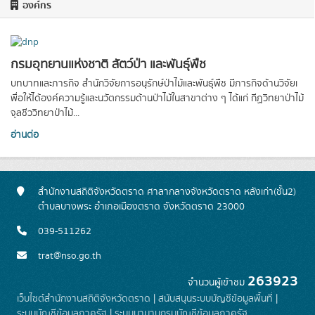
องค์กร
กรมอุทยานแห่งชาติ สัตว์ป่า และพันธุ์พืช
บทบาทและภารกิจ สำนักวิจัยการอนุรักษ์ป่าไม้และพันธุ์พืช มีภารกิจด้านวิจัยเ
พื่อให้ได้องค์ความรู้และนวัตกรรมด้านป่าไม้ในสาขาต่าง ๆ ได้แก่ กีฏวิทยาป่าไม้
จุลชีววิทยาป่าไม้...
อ่านต่อ
สำนักงานสถิติจังหวัดตราด ศาลากลางจังหวัดตราด หลังเก่า(ชั้น2)
ตำบลบางพระ อำเภอเมืองตราด จังหวัดตราด 23000
039-511262
trat@nso.go.th
263923
จำนวนผู้เข้าชม
เว็บไซต์สำนักงานสถิติจังหวัดตราด
|
สนับสนุนระบบบัญชีข้อมูลพื้นที่
|
ระบบบัญชีข้อมูลภาครัฐ
|
ระบบนามานุกรมบัญชีข้อมูลภาครัฐ