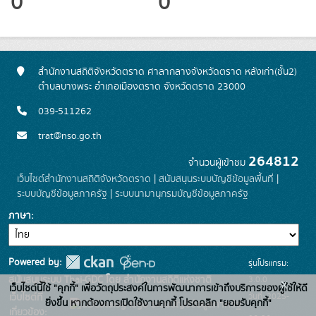
0
0
สำนักงานสถิติจังหวัดตราด ศาลากลางจังหวัดตราด หลังเก่า(ชั้น2)
ตำบลบางพระ อำเภอเมืองตราด จังหวัดตราด 23000
039-511262
trat@nso.go.th
264812
จำนวนผู้เข้าชม
เว็บไซต์สำนักงานสถิติจังหวัดตราด
|
สนับสนุนระบบบัญชีข้อมูลพื้นที่
|
ระบบบัญชีข้อมูลภาครัฐ
|
ระบบนามานุกรมบัญชีข้อมูลภาครัฐ
ภาษา
Powered by:
รุ่นโปรแกรม:
3.0.0
สนับสนุนระบบ Thai-GDC โดย สำนักงานสถิติแห่งชาติ
x
เว็บไซต์นี้ใช้ "คุกกี้" เพื่อวัตถุประสงค์ในการพัฒนาการเข้าถึงบริการของผู้ใช้ให้ดี
วันที่: 2025-
เว็บไซต์ที่
ยิ่งขึ้น หากต้องการเปิดใช้งานคุกกี้ โปรดคลิก "ยอมรับคุกกี้"
ระบบบัญชีข้อมูลภาครัฐ
เกี่ยวข้อง: