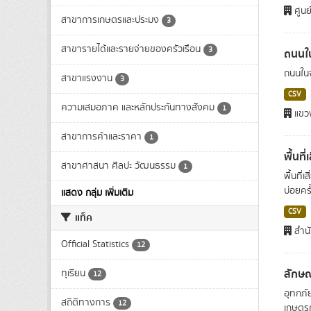
ศูนย
สาขาการเกษตรและประมง
3
สาขารายได้และรายจ่ายของครัวเรือน
3
ถนนใ
ถนนใน
สาขาแรงงาน
3
CSV
ความเสมอภาค และหลักประกันทางสังคม
1
แขว
สาขาการค้าและราคา
1
พื้นที่
สาขาศาสนา ศิลปะ วัฒนธรรม
1
พื้นที่
บ่อยครั้
แสดง กลุ่ม เพิ่มเติม
CSV
แท็ค
สำนั
Official Statistics
12
ลักษณ
ทุเรียน
12
อุทกภัย
สถิติทางการ
12
เกษตรก