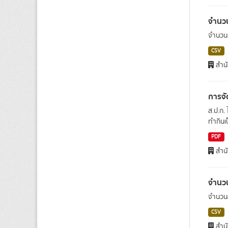
จำนวน
จำนวนผ
CSV
สำนั
การจั
ส.ป.ก. 
ทำกินเ
PDF
สำนั
จำนว
จำนวน
CSV
สำนั