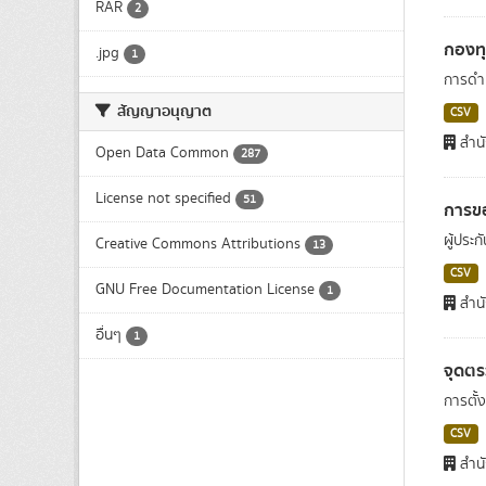
RAR
2
กองท
.jpg
1
การดำเ
สัญญาอนุญาต
CSV
สำนั
Open Data Common
287
License not specified
51
การขอ
ผู้ประ
Creative Commons Attributions
13
CSV
GNU Free Documentation License
1
สำนั
อื่นๆ
1
จุดต
การตั้
CSV
สำนั