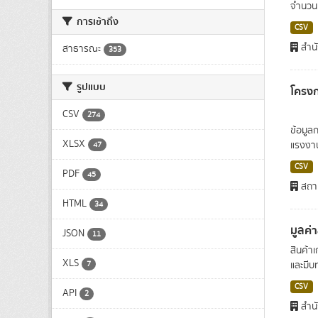
จำนวนน
การเข้าถึง
CSV
สำนั
สาธารณะ
353
รูปแบบ
โครง
CSV
274
ข้อมูล
XLSX
แรงงา
47
CSV
PDF
45
สถาบ
HTML
34
มูลค่
JSON
11
สินค้า
XLS
7
และมีบ
CSV
API
2
สำนั