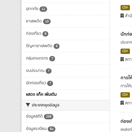
CSV
อุทกภัย
11
สำนั
ยาเสพติด
10
นักท่อ
ท่องเที่ยว
9
ประเภทน
ปัญหายาเสพติด
9
CSV
กลุ่มเกษตรกร
7
สถาน
งบประมาณ
7
การให
นักท่องเที่ยว
7
การให้
แสดง แท็ค เพิ่มเติม
CSV
สถาน
ประเภทชุดข้อมูล
ข้อมูลสถิติ
239
ท่องเท
ข้อมูลระเบียน
84
แหล่งท