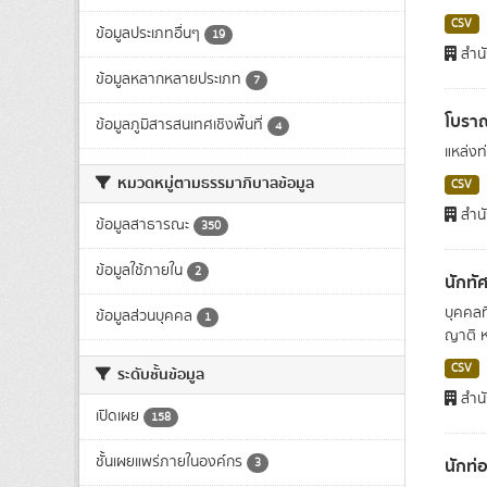
CSV
ข้อมูลประเภทอื่นๆ
19
สำนั
ข้อมูลหลากหลายประเภท
7
โบราณ
ข้อมูลภูมิสารสนเทศเชิงพื้นที่
4
แหล่งท่
หมวดหมู่ตามธรรมาภิบาลข้อมูล
CSV
สำน
ข้อมูลสาธารณะ
350
ข้อมูลใช้ภายใน
2
นักทั
บุคคลท
ข้อมูลส่วนบุคคล
1
ญาติ ห
CSV
ระดับชั้นข้อมูล
สำนั
เปิดเผย
158
ชั้นเผยแพร่ภายในองค์กร
นักท่อ
3