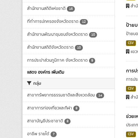
สำนั
สำนักงานสถิติแห่งชาติ
16
ที่ทำการปกครองจังหวัดตราด
12
ป้าย
ป้ายบอ
สำนักงานพัฒนาชุมชนจังหวัดตราด
10
CSV
สำนักงานสถิติจังหวัดตราด
10
แขว
การประปาส่วนภูมิภาค จังหวัดตราด
9
การปร
แสดง องค์กร เพิ่มเติม
การประ
กลุ่ม
CSV
สาขาทรัพยากรธรรมชาติและสิ่งแวดล้อม
14
สำนั
สาขาการท่องเที่ยวและกีฬา
8
ช่วยเ
สาขาบัญชีประชาชาติ
8
ประเภท
อาชีพ รายได้
7
CSV